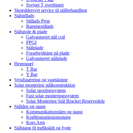
Svejset T overligger
Skræddersyet service til stålbehandling
Stålstillads
Stillads Prop
Rammestillads
Stålspole & plade
Galvaniseret stål coil
PPGI
Stålplade
Forarbejdning på plade
Galvaniseret stålplade
Hegnspæl
T Bar
Y Bar
Vejafspærring og vagtskinne
Solar montering stålkonstruktion
Solar sporingssystem
Fast solar monteringssystem
Solar Montering Stål Bracket Reservedele
Ståltårn og stang
Kommunikationstårn og stang
Krafttransmissionsstang
Kors Arm
Stålstang til trafikskilt og lygte