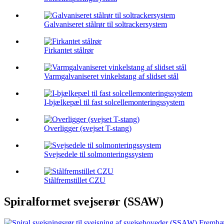
Galvaniseret stålrør til soltrackersystem
Firkantet stålrør
Varmgalvaniseret vinkelstang af slidset stål
I-bjælkepæl til fast solcellemonteringssystem
Overligger (svejset T-stang)
Svejsedele til solmonteringssystem
Stålfremstillet CZU
Spiralformet svejserør (SSAW)