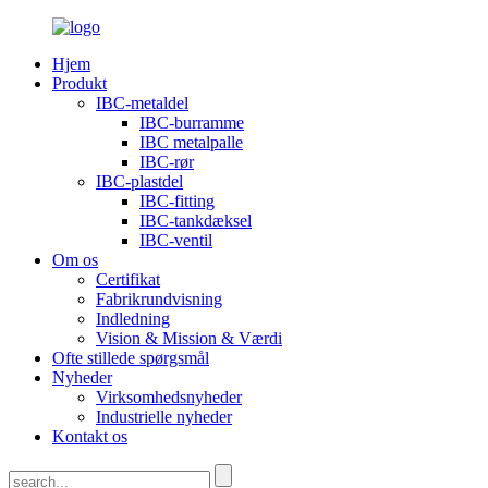
Hjem
Produkt
IBC-metaldel
IBC-burramme
IBC metalpalle
IBC-rør
IBC-plastdel
IBC-fitting
IBC-tankdæksel
IBC-ventil
Om os
Certifikat
Fabrikrundvisning
Indledning
Vision & Mission & Værdi
Ofte stillede spørgsmål
Nyheder
Virksomhedsnyheder
Industrielle nyheder
Kontakt os