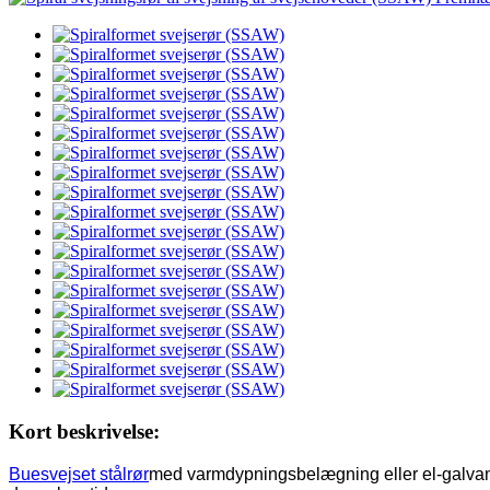
Kort beskrivelse:
Buesvejset stålrør
med varmdypningsbelægning eller el-galvanis