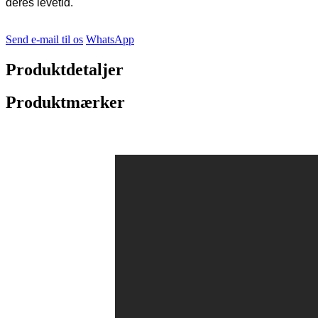
deres levetid.
Send e-mail til os
WhatsApp
Produktdetaljer
Produktmærker