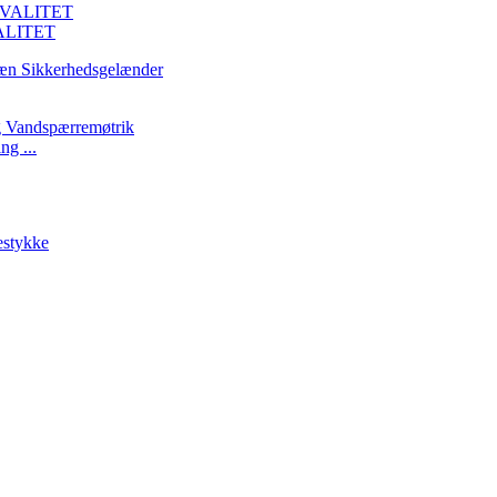
ALITET
ng ...