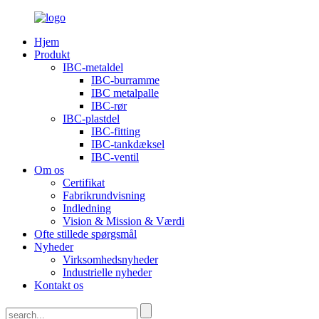
Hjem
Produkt
IBC-metaldel
IBC-burramme
IBC metalpalle
IBC-rør
IBC-plastdel
IBC-fitting
IBC-tankdæksel
IBC-ventil
Om os
Certifikat
Fabrikrundvisning
Indledning
Vision & Mission & Værdi
Ofte stillede spørgsmål
Nyheder
Virksomhedsnyheder
Industrielle nyheder
Kontakt os