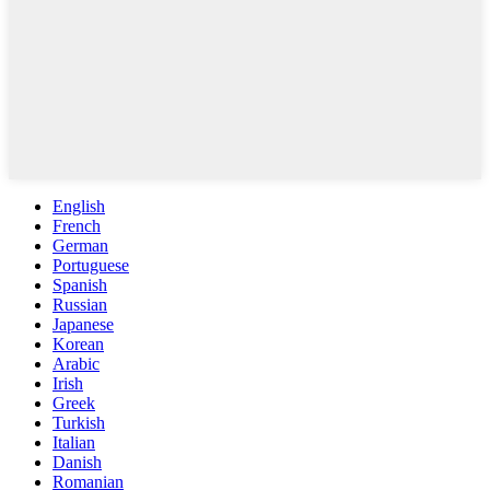
English
French
German
Portuguese
Spanish
Russian
Japanese
Korean
Arabic
Irish
Greek
Turkish
Italian
Danish
Romanian