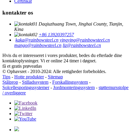
Certifikat
kontakter os
Daqiuzhuang Town, Jinghai County, Tianjin,
Kina
+86 13920397257
kaka@rainbowsteel.cn
yingying@rainbowsteel.cn
mango@rainbowsteel.cn
liz@rainbowsteel.cn
Hvis du er interesseret i vores produkter, bedes du efterlade dine
kontaktoplysninger. Vi er online 24 timer i døgnet.
få et gratis prøveatlas
© Ophavsret - 2010-2024: Alle rettigheder forbeholdes.
Tips
-
Hotte produkter
-
Sitemap
Stålprop
-
Stilladssystem
-
Forskallingssystem
-
Solcellesporingssystemer
-
Jordmonteringssystem
-
støttemursstolpe
/ overliggere