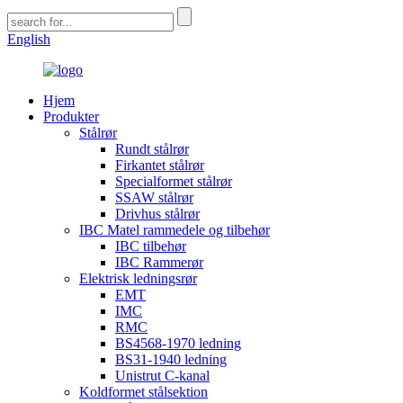
English
Hjem
Produkter
Stålrør
Rundt stålrør
Firkantet stålrør
Specialformet stålrør
SSAW stålrør
Drivhus stålrør
IBC Matel rammedele og tilbehør
IBC tilbehør
IBC Rammerør
Elektrisk ledningsrør
EMT
IMC
RMC
BS4568-1970 ledning
BS31-1940 ledning
Unistrut C-kanal
Koldformet stålsektion