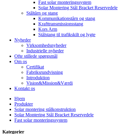
Fast solar monteringssystem
Solar Montering Stål Bracket Reservedele
Ståltårn og stang
Kommunikationstårn og stang
Krafttransmissionsstang
Kors Arm
Stålstang til trafikskilt og lygte
Nyheder
Virksomhedsnyheder
Industrielle nyheder
Ofte stillede spørgsmål
Om os
Certifikat
Fabriksrundvisning
Introduktion
Vision&Mission&Værdi
Kontakt os
Hjem
Produkter
Solar montering stålkonstruktion
Solar Montering Stål Bracket Reservedele
Fast solar monteringssystem
Kategorier