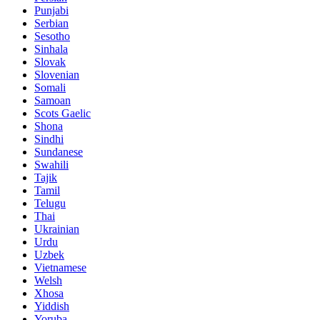
Punjabi
Serbian
Sesotho
Sinhala
Slovak
Slovenian
Somali
Samoan
Scots Gaelic
Shona
Sindhi
Sundanese
Swahili
Tajik
Tamil
Telugu
Thai
Ukrainian
Urdu
Uzbek
Vietnamese
Welsh
Xhosa
Yiddish
Yoruba