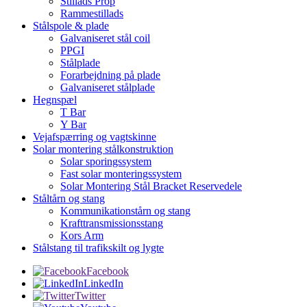
Stillads Prop
Rammestillads
Stålspole & plade
Galvaniseret stål coil
PPGI
Stålplade
Forarbejdning på plade
Galvaniseret stålplade
Hegnspæl
T Bar
Y Bar
Vejafspærring og vagtskinne
Solar montering stålkonstruktion
Solar sporingssystem
Fast solar monteringssystem
Solar Montering Stål Bracket Reservedele
Ståltårn og stang
Kommunikationstårn og stang
Krafttransmissionsstang
Kors Arm
Stålstang til trafikskilt og lygte
Facebook
LinkedIn
Twitter