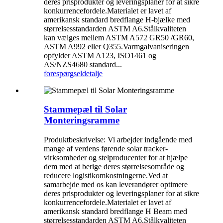
deres prisprodukter og leveringsplaner for at sikre
konkurrencefordele.Materialet er lavet af
amerikansk standard bredflange H-bjælke med
størrelsesstandarden ASTM A6.Stålkvaliteten
kan vælges mellem ASTM A572 GR50 /GR60,
ASTM A992 eller Q355.Varmgalvaniseringen
opfylder ASTM A123, ISO1461 og
AS/NZS4680 standard...
forespørgsel
detalje
Stammepæl til Solar
Monteringsramme
Produktbeskrivelse: Vi arbejder indgående med
mange af verdens førende solar tracker-
virksomheder og stelproducenter for at hjælpe
dem med at berige deres størrelsesområde og
reducere logistikomkostningerne.Ved at
samarbejde med os kan leverandører optimere
deres prisprodukter og leveringsplaner for at sikre
konkurrencefordele.Materialet er lavet af
amerikansk standard bredflange H Beam med
størrelsesstandarden ASTM A6.Stålkvaliteten