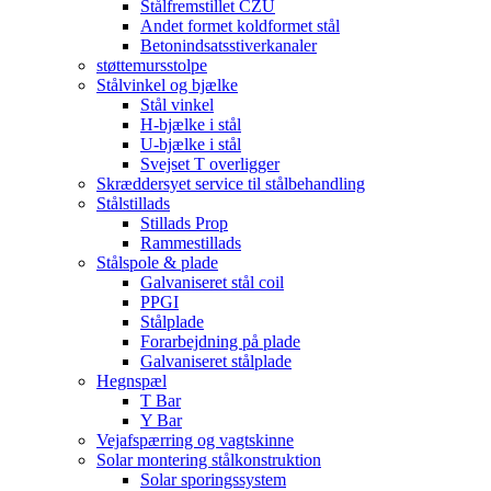
Stålfremstillet CZU
Andet formet koldformet stål
Betonindsatsstiverkanaler
støttemursstolpe
Stålvinkel og bjælke
Stål vinkel
H-bjælke i stål
U-bjælke i stål
Svejset T overligger
Skræddersyet service til stålbehandling
Stålstillads
Stillads Prop
Rammestillads
Stålspole & plade
Galvaniseret stål coil
PPGI
Stålplade
Forarbejdning på plade
Galvaniseret stålplade
Hegnspæl
T Bar
Y Bar
Vejafspærring og vagtskinne
Solar montering stålkonstruktion
Solar sporingssystem