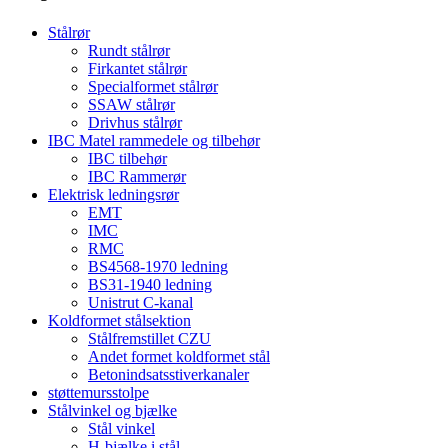
Stålrør
Rundt stålrør
Firkantet stålrør
Specialformet stålrør
SSAW stålrør
Drivhus stålrør
IBC Matel rammedele og tilbehør
IBC tilbehør
IBC Rammerør
Elektrisk ledningsrør
EMT
IMC
RMC
BS4568-1970 ledning
BS31-1940 ledning
Unistrut C-kanal
Koldformet stålsektion
Stålfremstillet CZU
Andet formet koldformet stål
Betonindsatsstiverkanaler
støttemursstolpe
Stålvinkel og bjælke
Stål vinkel
H-bjælke i stål