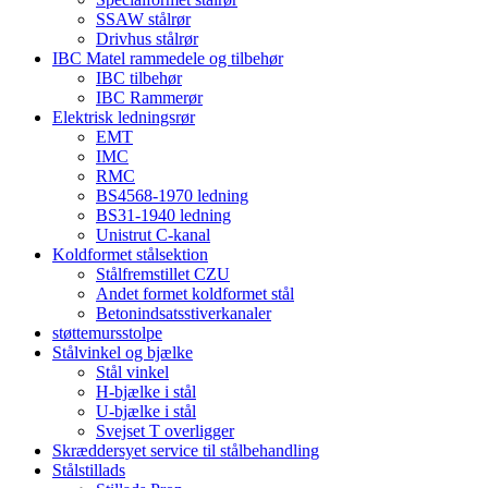
SSAW stålrør
Drivhus stålrør
IBC Matel rammedele og tilbehør
IBC tilbehør
IBC Rammerør
Elektrisk ledningsrør
EMT
IMC
RMC
BS4568-1970 ledning
BS31-1940 ledning
Unistrut C-kanal
Koldformet stålsektion
Stålfremstillet CZU
Andet formet koldformet stål
Betonindsatsstiverkanaler
støttemursstolpe
Stålvinkel og bjælke
Stål vinkel
H-bjælke i stål
U-bjælke i stål
Svejset T overligger
Skræddersyet service til stålbehandling
Stålstillads