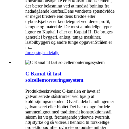
konstruktionsbjælke er et konstruktionselement,
der bærer belastning ved at modstå bøjning fra
nedadgående kræfter.Dens vandrette spændvidde
er meget bredere end dens bredde eller
dybde.Bjælker er kendetegnet ved deres profil,
længde og materiale. De mest almindelige typer
ligner en Kapital I eller en Kapital H. De bruges
generelt i byggeri, anlæg, tunge maskiner,
lastbilbyggeri og andre tunge opgaver.Strålen er
m...
forespørgsel
detalje
C Kanal til fast
solcellemonteringssystem
Produktbeskrivelse: C-kanalen er lavet af
galvaniserede stålstrimler ved hjælp af
koldbøjningsmetoden. Overfladebehandlingen er
galvaniseret eller blottet.Det har mange fordele
sammenlignet med traditionelt konstruktionsstål,
såsom let vægt, fremragende ydeevne tværsnit,
høj styrke og så videre.I henhold til forskellige
projekttopografier og meteorologiske miljøer