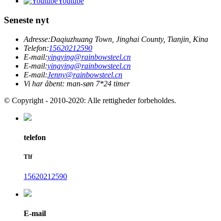
Youtube
Seneste nyt
Adresse:
Daqiuzhuang Town, Jinghai County, Tianjin, Kina
Telefon:
15620212590
E-mail:
yingying@rainbowsteel.cn
E-mail:
yingying@rainbowsteel.cn
E-mail:
Jenny@rainbowsteel.cn
Vi har åbent: man-søn 7*24 timer
© Copyright - 2010-2020: Alle rettigheder forbeholdes.
telefon
Tlf
15620212590
E-mail