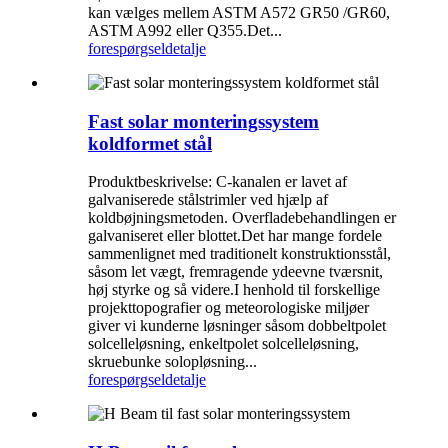
kan vælges mellem ASTM A572 GR50 /GR60,
ASTM A992 eller Q355.Det...
forespørgsel
detalje
Fast solar monteringssystem
koldformet stål
Produktbeskrivelse: C-kanalen er lavet af
galvaniserede stålstrimler ved hjælp af
koldbøjningsmetoden. Overfladebehandlingen er
galvaniseret eller blottet.Det har mange fordele
sammenlignet med traditionelt konstruktionsstål,
såsom let vægt, fremragende ydeevne tværsnit,
høj styrke og så videre.I henhold til forskellige
projekttopografier og meteorologiske miljøer
giver vi kunderne løsninger såsom dobbeltpolet
solcelleløsning, enkeltpolet solcelleløsning,
skruebunke solopløsning...
forespørgsel
detalje