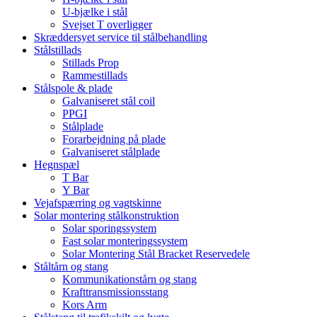
U-bjælke i stål
Svejset T overligger
Skræddersyet service til stålbehandling
Stålstillads
Stillads Prop
Rammestillads
Stålspole & plade
Galvaniseret stål coil
PPGI
Stålplade
Forarbejdning på plade
Galvaniseret stålplade
Hegnspæl
T Bar
Y Bar
Vejafspærring og vagtskinne
Solar montering stålkonstruktion
Solar sporingssystem
Fast solar monteringssystem
Solar Montering Stål Bracket Reservedele
Ståltårn og stang
Kommunikationstårn og stang
Krafttransmissionsstang
Kors Arm