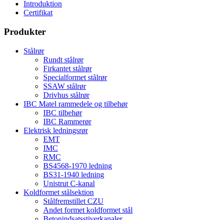
Introduktion
Certifikat
Produkter
Stålrør
Rundt stålrør
Firkantet stålrør
Specialformet stålrør
SSAW stålrør
Drivhus stålrør
IBC Matel rammedele og tilbehør
IBC tilbehør
IBC Rammerør
Elektrisk ledningsrør
EMT
IMC
RMC
BS4568-1970 ledning
BS31-1940 ledning
Unistrut C-kanal
Koldformet stålsektion
Stålfremstillet CZU
Andet formet koldformet stål
Betonindsatsstiverkanaler