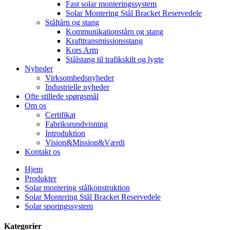
Fast solar monteringssystem
Solar Montering Stål Bracket Reservedele
Ståltårn og stang
Kommunikationstårn og stang
Krafttransmissionsstang
Kors Arm
Stålstang til trafikskilt og lygte
Nyheder
Virksomhedsnyheder
Industrielle nyheder
Ofte stillede spørgsmål
Om os
Certifikat
Fabriksrundvisning
Introduktion
Vision&Mission&Værdi
Kontakt os
Hjem
Produkter
Solar montering stålkonstruktion
Solar Montering Stål Bracket Reservedele
Solar sporingssystem
Kategorier