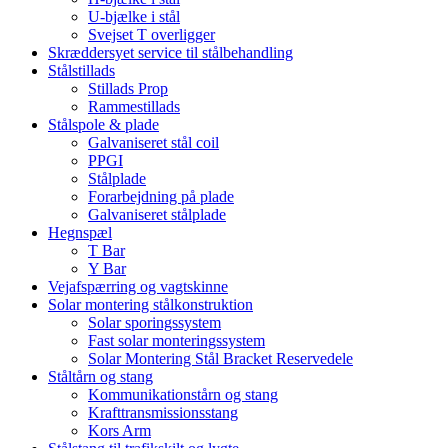
U-bjælke i stål
Svejset T overligger
Skræddersyet service til stålbehandling
Stålstillads
Stillads Prop
Rammestillads
Stålspole & plade
Galvaniseret stål coil
PPGI
Stålplade
Forarbejdning på plade
Galvaniseret stålplade
Hegnspæl
T Bar
Y Bar
Vejafspærring og vagtskinne
Solar montering stålkonstruktion
Solar sporingssystem
Fast solar monteringssystem
Solar Montering Stål Bracket Reservedele
Ståltårn og stang
Kommunikationstårn og stang
Krafttransmissionsstang
Kors Arm