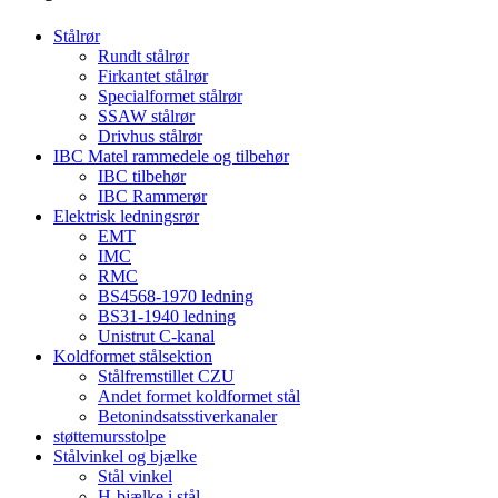
Stålrør
Rundt stålrør
Firkantet stålrør
Specialformet stålrør
SSAW stålrør
Drivhus stålrør
IBC Matel rammedele og tilbehør
IBC tilbehør
IBC Rammerør
Elektrisk ledningsrør
EMT
IMC
RMC
BS4568-1970 ledning
BS31-1940 ledning
Unistrut C-kanal
Koldformet stålsektion
Stålfremstillet CZU
Andet formet koldformet stål
Betonindsatsstiverkanaler
støttemursstolpe
Stålvinkel og bjælke
Stål vinkel
H-bjælke i stål