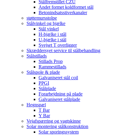
Stålfremstillet CZU
Andet formet koldformet stål
Betonindsatsstiverkanaler
støttemursstolpe
Stålvinkel og bjælke
Stål vinkel
H-bjælke i stål
U-bjælke i stål
Svejset T overligger
Skræddersyet service til stålbehandling
Stålstillads
Stillads Prop
Rammestillads
Stålspole & plade
Galvaniseret stål coil
PPGI
Stålplade
Forarbejdning på plade
Galvaniseret stålplade
Hegnspæl
T Bar
Y Bar
Vejafspærring og vagtskinne
Solar montering stålkonstruktion
Solar sporingssystem