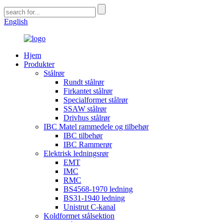
English
Hjem
Produkter
Stålrør
Rundt stålrør
Firkantet stålrør
Specialformet stålrør
SSAW stålrør
Drivhus stålrør
IBC Matel rammedele og tilbehør
IBC tilbehør
IBC Rammerør
Elektrisk ledningsrør
EMT
IMC
RMC
BS4568-1970 ledning
BS31-1940 ledning
Unistrut C-kanal
Koldformet stålsektion