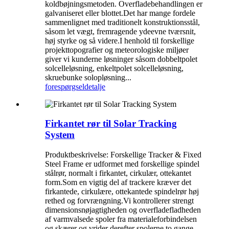
koldbøjningsmetoden. Overfladebehandlingen er
galvaniseret eller blottet.Det har mange fordele
sammenlignet med traditionelt konstruktionsstål,
såsom let vægt, fremragende ydeevne tværsnit,
høj styrke og så videre.I henhold til forskellige
projekttopografier og meteorologiske miljøer
giver vi kunderne løsninger såsom dobbeltpolet
solcelleløsning, enkeltpolet solcelleløsning,
skruebunke solopløsning...
forespørgsel
detalje
Firkantet rør til Solar Tracking
System
Produktbeskrivelse: Forskellige Tracker & Fixed
Steel Frame er udformet med forskellige spindel
stålrør, normalt i firkantet, cirkulær, ottekantet
form.Som en vigtig del af trackere kræver det
firkantede, cirkulære, ottekantede spindelrør høj
rethed og forvrængning.Vi kontrollerer strengt
dimensionsnøjagtigheden og overfladefladheden
af ​​varmvalsede spoler fra materialeforbindelsen
og skærer og vrider derefter spolerne to gange,