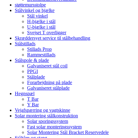
støttemursstolpe
Stålvinkel og bjælke
Stål vinkel
H-bjælke i stål
U-bjælke i stål
Svejset T overligger
Skræddersyet service til stålbehandling
Stålstillads
Stillads Prop
Rammestillads
Stålspole & plade
Galvaniseret stål coil
PPGI
Stålplade
Forarbejdning på plade
Galvaniseret stålplade
Hegnspæl
T Bar
Y Bar
Vejafspærring og vagtskinne
Solar montering stålkonstruktion
Solar sporingssystem
Fast solar monteringssystem
Solar Montering Stål Bracket Reservedele
Ståltårn og stang