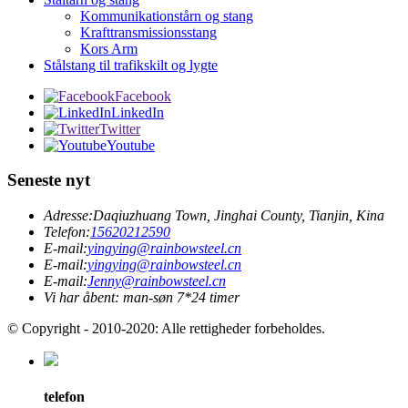
Kommunikationstårn og stang
Krafttransmissionsstang
Kors Arm
Stålstang til trafikskilt og lygte
Facebook
LinkedIn
Twitter
Youtube
Seneste nyt
Adresse:
Daqiuzhuang Town, Jinghai County, Tianjin, Kina
Telefon:
15620212590
E-mail:
yingying@rainbowsteel.cn
E-mail:
yingying@rainbowsteel.cn
E-mail:
Jenny@rainbowsteel.cn
Vi har åbent: man-søn 7*24 timer
© Copyright - 2010-2020: Alle rettigheder forbeholdes.
telefon