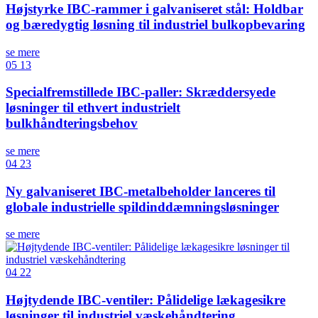
Højstyrke IBC-rammer i galvaniseret stål: Holdbar
og bæredygtig løsning til industriel bulkopbevaring
se mere
05
13
Specialfremstillede IBC-paller: Skræddersyede
løsninger til ethvert industrielt
bulkhåndteringsbehov
se mere
04
23
Ny galvaniseret IBC-metalbeholder lanceres til
globale industrielle spildinddæmningsløsninger
se mere
04
22
Højtydende IBC-ventiler: Pålidelige lækagesikre
løsninger til industriel væskehåndtering