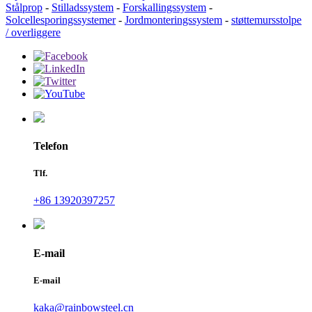
Stålprop
-
Stilladssystem
-
Forskallingssystem
-
Solcellesporingssystemer
-
Jordmonteringssystem
-
støttemursstolpe
/ overliggere
Telefon
Tlf.
+86 13920397257
E-mail
E-mail
kaka@rainbowsteel.cn