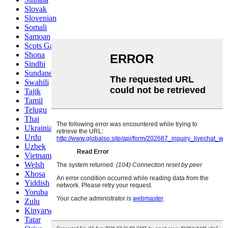
Slovak
Slovenian
Somali
Samoan
Scots Gaelic
Shona
Sindhi
Sundanese
Swahili
Tajik
Tamil
Telugu
Thai
Ukrainian
Urdu
Uzbek
Vietnamese
Welsh
Xhosa
Yiddish
Yoruba
Zulu
Kinyarwanda
Tatar