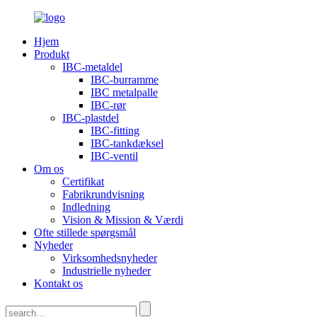
Hjem
Produkt
IBC-metaldel
IBC-burramme
IBC metalpalle
IBC-rør
IBC-plastdel
IBC-fitting
IBC-tankdæksel
IBC-ventil
Om os
Certifikat
Fabrikrundvisning
Indledning
Vision & Mission & Værdi
Ofte stillede spørgsmål
Nyheder
Virksomhedsnyheder
Industrielle nyheder
Kontakt os