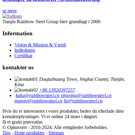
se mere
Tianjin Rainbow Steel Group blev grundlagt i 2000
Information
Vision & Mission & Værdi
Indledning
Certifikat
kontakter os
Daqiuzhuang Town, Jinghai County, Tianjin,
Kina
+86 13920397257
kaka@rainbowsteel.cn
yingying@rainbowsteel.cn
mango@rainbowsteel.cn
liz@rainbowsteel.cn
Hvis du er interesseret i vores produkter, bedes du efterlade dine
kontaktoplysninger. Vi er online 24 timer i døgnet.
få et gratis prøveatlas
© Ophavsret - 2010-2024: Alle rettigheder forbeholdes.
Tips
-
Hotte produkter
-
Sitemap