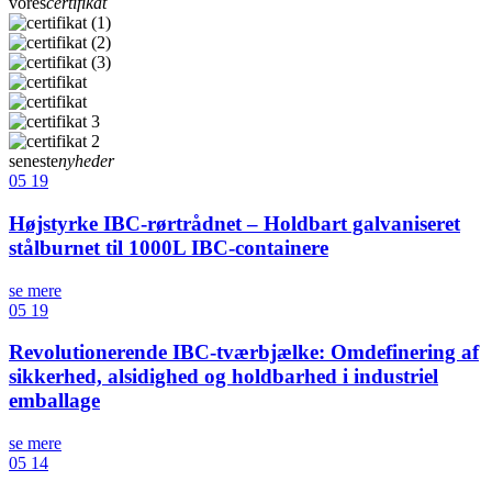
vores
certifikat
seneste
nyheder
05
19
Højstyrke IBC-rørtrådnet – Holdbart galvaniseret
stålburnet til 1000L IBC-containere
se mere
05
19
Revolutionerende IBC-tværbjælke: Omdefinering af
sikkerhed, alsidighed og holdbarhed i industriel
emballage
se mere
05
14