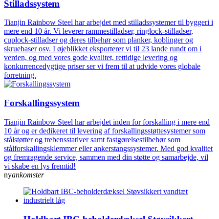
Stilladssystem
Tianjin Rainbow Steel har arbejdet med stilladssystemer til byggeri i
mere end 10 år. Vi leverer rammestilladser, ringlock-stilladser,
cuplock-stilladser og deres tilbehør som planker, koblinger og
skruebaser osv. I øjeblikket eksporterer vi til 23 lande rundt om i
verden, og med vores gode kvalitet, rettidige levering og
konkurrencedygtige priser ser vi frem til at udvide vores globale
forretning.
Forskallingssystem
Tianjin Rainbow Steel har arbejdet inden for forskalling i mere end
10 år og er dedikeret til levering af forskallingsstøttesystemer som
stålstøtter og trebensstativer samt fastgørelsestilbehør som
stålforskallingsklemmer eller ankerstangssystemer. Med god kvalitet
og fremragende service, sammen med din støtte og samarbejde, vil
vi skabe en lys fremtid!
ny
ankomster