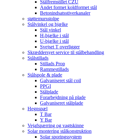
Stålfremstillet CZU
Andet formet koldformet stål
Betonindsatsstiverkanaler
støttemursstolpe
Stålvinkel og bjælke
Stål vinkel
H-bjælke i stål
U-bjælke i stål
Svejset T overligger
Skræddersyet service til stålbehandling
Stålstillads
Stillads Prop
Rammestillads
Stålspole & plade
Galvaniseret stål coil
PPGI
Stålplade
Forarbejdning på plade
Galvaniseret stålplade
Hegnspæl
T Bar
Y Bar
Vejafspærring og vagtskinne
Solar montering stålkonstruktion
Solar sporingssystem