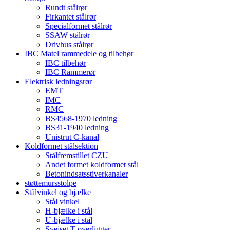
Rundt stålrør
Firkantet stålrør
Specialformet stålrør
SSAW stålrør
Drivhus stålrør
IBC Matel rammedele og tilbehør
IBC tilbehør
IBC Rammerør
Elektrisk ledningsrør
EMT
IMC
RMC
BS4568-1970 ledning
BS31-1940 ledning
Unistrut C-kanal
Koldformet stålsektion
Stålfremstillet CZU
Andet formet koldformet stål
Betonindsatsstiverkanaler
støttemursstolpe
Stålvinkel og bjælke
Stål vinkel
H-bjælke i stål
U-bjælke i stål
Svejset T overligger