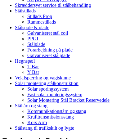
Skræddersyet service til stålbehandling
Stålstillads
Stillads Prop
Rammestillads
Stålspole & plade
Galvaniseret stål coil
PPGI
Stålplade
Forarbejdning på plade
Galvaniseret stålplade
Hegnspæl
T Bar
Y Bar
Vejafspærring og vagtskinne
Solar montering stålkonstruktion
Solar sporingssystem
Fast solar monteringssystem
Solar Montering Stål Bracket Reservedele
Ståltårn og stang
Kommunikationstårn og stang
Krafttransmissionsstang
Kors Arm
Stålstang til trafikskilt og lygte