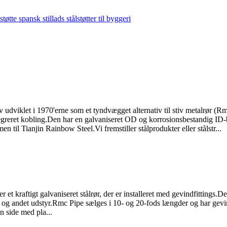
udviklet i 1970'erne som et tyndvægget alternativ til stiv metalrør (Rm
ntegreret kobling.Den har en galvaniseret OD og korrosionsbestandig 
til Tianjin Rainbow Steel.Vi fremstiller stålprodukter eller stålstr...
et kraftigt galvaniseret stålrør, der er installeret med gevindfittings.
eler og andet udstyr.Rmc Pipe sælges i 10- og 20-fods længder og har gev
n side med pla...