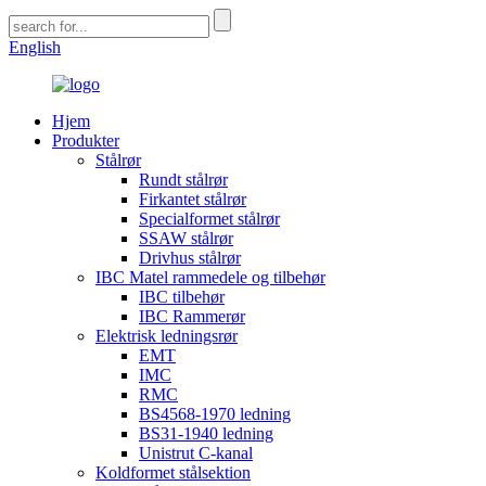
English
Hjem
Produkter
Stålrør
Rundt stålrør
Firkantet stålrør
Specialformet stålrør
SSAW stålrør
Drivhus stålrør
IBC Matel rammedele og tilbehør
IBC tilbehør
IBC Rammerør
Elektrisk ledningsrør
EMT
IMC
RMC
BS4568-1970 ledning
BS31-1940 ledning
Unistrut C-kanal
Koldformet stålsektion