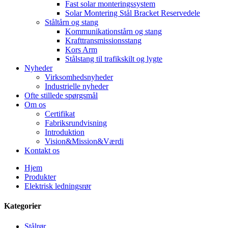
Fast solar monteringssystem
Solar Montering Stål Bracket Reservedele
Ståltårn og stang
Kommunikationstårn og stang
Krafttransmissionsstang
Kors Arm
Stålstang til trafikskilt og lygte
Nyheder
Virksomhedsnyheder
Industrielle nyheder
Ofte stillede spørgsmål
Om os
Certifikat
Fabriksrundvisning
Introduktion
Vision&Mission&Værdi
Kontakt os
Hjem
Produkter
Elektrisk ledningsrør
Kategorier
Stålrør